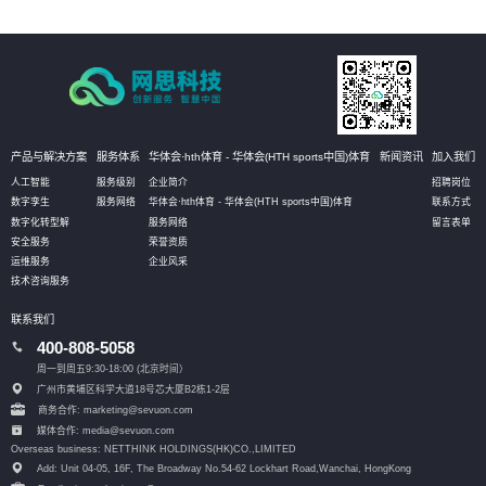
产品与解决方案
服务体系
华体会·hth体育 - 华体会(HTH sports中国)体育
新闻资讯
加入我们
人工智能
服务级别
企业简介
招聘岗位
数字孪生
服务网络
华体会·hth体育 - 华体会(HTH sports中国)体育
联系方式
数字化转型解
服务网络
留言表单
安全服务
荣誉资质
运维服务
企业风采
技术咨询服务
联系我们
400-808-5058
周一到周五9:30-18:00 (北京时间）
广州市黄埔区科学大道18号芯大厦B2栋1-2层
商务合作: marketing@sevuon.com
媒体合作: media@sevuon.com
Overseas business: NETTHINK HOLDINGS(HK)CO.,LIMITED
Add: Unit 04-05, 16F, The Broadway No.54-62 Lockhart Road,
Wanchai, HongKong