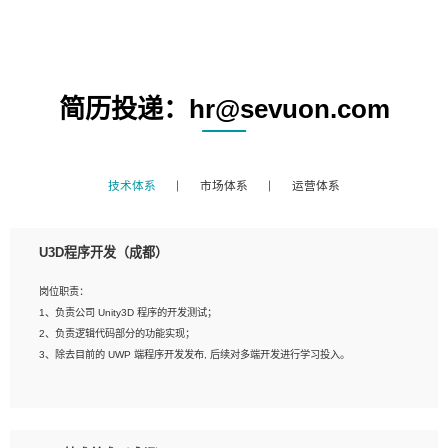
简历投递：hr@sevuon.com
技术体系
市场体系
运营体系
U3D程序开发（成都）
岗位职责：
1、负责公司 Unity3D 程序的开发测试；
2、负责逻辑代码部分的功能实现；
3、除去目前的 UWP 端程序开发发布, 后续对多端开发进行学习投入。
岗位要求：
1、全日制本科相关专业，具有相关开发经验?年以上；