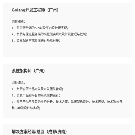
1、本科以上相关专业毕业，拥有三年以上相关数据工作经验经验。
Golang开发工程师（广州）
2、熟悉PostgreSQL、redis、MongoDB、ElasticSearch等开源数据库运维管理，
拥有开发经验优先。
岗位职责：
3、熟悉Oracle、MySQL、SQLServer中一种或多种优先。
1、负责服务端的API以及平台设计跟实现；
4、熟悉Hadoop、HBASE、Spark等大数据平台优先。
2、负责与保证服务端的高性能实现以及并发管理与控制；
5、熟悉linux或任意一种unix操作系统，如有较强操作系统侧工作经验者优先。
3、负责配合前端界面进行功能对接；
6、具备丰富的项目实施经验，较强的自我学习能力。
7、责任心强，为人友好，沟通能力强，具有良好的团队意识。
岗位要求：
1、本科及以上学历，计算机相关专业；
系统架构师（广州）
2、1年以上Golang开发工作经验，能独立完成相应项目开发；
3、基础扎实、熟悉数据结构与算法，熟悉多线程、多进程、IO复用等并发编程思维
岗位职责：
与实现，熟悉常用开源框架及设计模式；
1、负责自研产品开发及开发团队管理；
4、熟悉Golang、连接池、消息队列等组件使用、熟悉后端开发、测试、调试流程
2、负责产品和平台的系统架构设计；
跟工具使用；
3、参与产品与项目的业务分析、技术方案、系统架构设计、技术选型、技术攻关与
5、对技术有激情，喜欢钻研，能快速接受和掌握新技术，学习能力和工作责任心
核心功能设计与实现；
强，良好的沟通表达能力和团队协作能力。
4、根据业务及技术发展，做前瞻性的技术分析、研究及应用；
5、根据业务架构设计与业务需求，上接业务设计下接系统设计，编写系统概要设
计，指导技术骨干进行系统详细设计。
解决方案经理/总监（成都/济南）