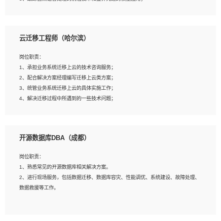
4、负责问答系统的搭建和知识图谱的建立；
云迁移工程师（哈尔滨）
岗位要求：
1、1年及以上自然语言处理方向研究或工作经验，统招本科及以上学历；
岗位职责：
2、熟悉tensorflow，keras，pytorch等常规深度学习框架，快速根据客户需求实现
1、承担业务系统迁移上云的技术咨询服务；
有效的模型；
2、配合解决方案经理编写迁移上云类方案；
3、熟悉掌握至少一种编程语言，如：Python，Java；
3、统管业务系统迁移上云的具体实施工作；
4、 熟悉NLP相关算法与实现；
4、解决迁移过程中所遇到的一些技术问题；
5、至少有一次及以上问答系统的项目实践，熟悉问答系统全流程开发者优先；
6、有较强的问题分析和处理能力，良好的团队合作意识；
7、 参与过相关竞赛或科研项目者优先。
岗位要求：
开源数据库DBA（成都）
1、专科及以上学历，三年以上工作经验，计算机等相关专业；
2、具备常见业务系统资源评估、部署优化和故障排查的能力；
岗位职责：
3、熟悉常见操作系统、存储、网络、 IO 等相关原理；
1、熟悉常见的开源数据库相关解决方案。
4、具有迁移工具实操经验，具备P2V、V2V迁移能力；
2、进行现场服务，包括数据迁移、数据库容灾、性能调优、系统建设、故障处理、
5、熟练华为、VMware虚拟化、云计算及云存储技术；
数据救援等工作。
6、熟悉主流数据库、应用服务器、中间件部署架构和运维方法；
7、具备资源池迁移、应用及数据迁移、异构数据迁移相关经验；
8、具有HCIE/H3CIE/VMware/阿里云等云计算方向认证者优先；
岗位要求：