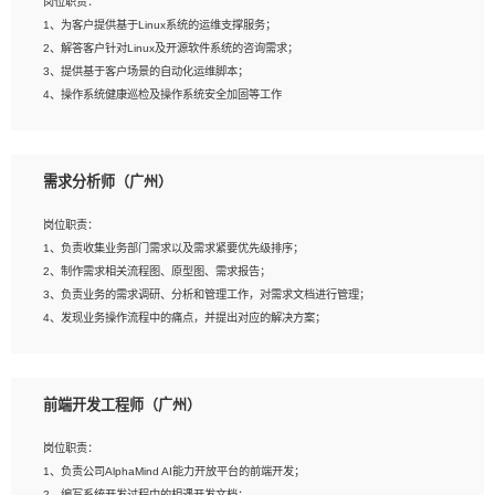
岗位职责：
4、在剪辑上会思考，有一定编导思维；
1、为客户提供基于Linux系统的运维支撑服务；
5、踏实， 勤奋，愿意在工作中不断学习，提高自我；
2、解答客户针对Linux及开源软件系统的咨询需求；
6、能与同事友好相处。
3、提供基于客户场景的自动化运维脚本；
4、操作系统健康巡检及操作系统安全加固等工作
岗位要求：
需求分析师（广州）
1、全日制本科计算机相关专业毕业，3年以上相关工作经验；
2、精通linux操作系统的运行维护，具有故障处理的能力
岗位职责：
3、熟练使用脚本语言，shell/python任一种，熟练使用Ansible
1、负责收集业务部门需求以及需求紧要优先级排序；
4、熟悉linux常见服务、中间件的基本原理、部署以及故障处理，如：Mysql、
2、制作需求相关流程图、原型图、需求报告；
Apache、Nginx、Zabbix、Kafka等
3、负责业务的需求调研、分析和管理工作，对需求文档进行管理；
5、熟悉主流虚拟化技术，如：VMware、KVM
4、发现业务操作流程中的痛点，并提出对应的解决方案；
6、具备网络方面的基础知识，熟悉常见的网络协议，如TCP/IP，转发原理，路由优
5、完成其他上级领导交予的任务和工作。
先级等
7、了解容器技术，熟悉docker或podman
8、有良好的文档编写能力和沟通能力，有RHCE证书优先
前端开发工程师（广州）
岗位要求：
1、本科以上学历，一年以上需求分析相关经验者优先；
岗位职责：
2、熟悉产品及需求规划工具，如:Axure、Xmind、MS Project等；
1、负责公司AlphaMind AI能力开放平台的前端开发；
3、具备良好的交流协调能力，有较强的责任感、工作积极主动；
2、编写系统开发过程中的相遇开发文档；