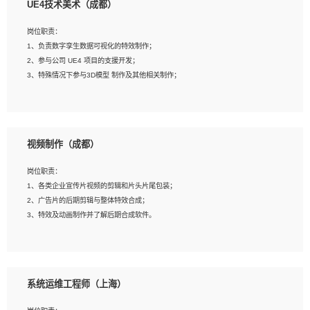
UE4技术美术（成都）
2、熟练掌握 Unity3D 程序开发，精通 C# 语言开发；
3、具有大量插件的使用调试经历，开发测试过 UWP 端程序者优先；
岗位职责：
4、有良好的沟通能力和团队合作意识；
1、负责数字孪生数据可视化的特效制作；
5、开发过 HoloLens 程序者优先。
2、参与公司 UE4 项目的支援开发；
3、特殊情况下参与3D模型 制作及其他相关制作；
岗位要求：
1、全日制本科以上学历，美术、动画相关专业毕业，具有相关效果制作经验2年以
视频制作（成都）
上；
2、熟练掌握 Particle 或 Niagara 制作特效模块；
岗位职责：
3、想象力丰富, 有一定的艺术审美深度；
1、各类企业宣传片视频的剪辑和片头片尾包装；
4、有良好的场景特效搭建功底；
2、广告片的后期剪辑与整体特效合成；
5、熟悉 3Ds Max 或者 Maya；
3、特效及动画制作并了解后期合成软件。
6、有良好的沟通能力和团队合作意识；
7、参与过建筑结构表现相关项目者优先
岗位要求：
1、热爱影视，责任心强，有强烈的兴趣和后期制作的主观能动性；
系统运维工程师（上海）
2、熟练使用After Effect、Photo Shop、熟练掌握视频剪辑和特效包装软件；
3、能对影片后期进行整体调色控制，具备一定审美感；