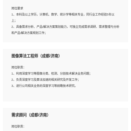
岗位要求
岗位要求：
1、本科及以上学历，计算机、数学、统计学等相关专业，同行业工作经验5年以
1、全日制统招本科及以上学历，计算机相关专业毕业，5年以上开发工作经验；
上；
2、具有扎实的java编程功底和良好的编码习惯，有分布式、多线程及高并发系统开
2、具备需求分析、产品/解决方案策划能力，可独立完成需求调研、需求整理与分析
发经验和性能调优经验尤佳；熟悉JVM调优；掌握基础中间件、基础架构方案和云
和产品/解决方案规划工作；
平台、云产品功能特性，熟练使用相关平台的功能和了解其背后实现机制；
3、逻辑缜密，对用户产品/解决方案体验敏感，对数据敏感，有产品/解决方案意
3、精通主流开发框架经验，精通一门主流开发语言；熟悉主流开源框架源码；
识，有主见，以数据为驱动，以结果为导向；
4、具有一定的大中型项目参与经验，有中间件、基础组件和框架的研发经验，具备
4、具有丰富的AI产品/解决方案解决方案经验，能够针对客户的需求，快速响应输出
研发管理流程建设经验；
图像算法工程师（成都/济南）
相关的解决方案，包括视频分析、图像识别、NLP、OCR、机器学习等；
5、熟悉Spring、Mybatis等开源框架和常用apache组件,熟悉Web服务端开发的各
5、具备AI技术背景，掌握TensorFlow、PyTorch、Spark MLlib、SK-Learn等常见
种常用框架和技术Springboot、Shiro、springcloud等；熟悉Linux常用命令和了解
岗位职责：
AI算法框架，对人脸识别、目标检测、图像识别、OCR、NLP等AI算法有深刻理
常用脚本语言，较丰富的线上系统运维经验，复杂问题排查思路清晰。
1、利用深度学习等图像分类、检测、分割技术解决业务问题；
解。具有AI平台级产品/解决方案从业经验者优先。具有大数据技术背景者优先；
2、负责深度学习及算法加速的相关研究及开发工作；
6、具备良好的客户意识与沟通能力，善于学习思考、创新与团队协作，认真负责、
3、进行公司相关业务的深度学习等前瞻技术研究。
执行力与抗压力强。
岗位要求：
1、统招本科以上学历，图形图像、计算机或数学相关专业；
需求顾问（成都/济南）
2、2年以上图像处理开发经验，熟悉python和spark开发；
3、熟练使用TensorFlow、Theano、Keras 及 Caffe 任意一种主流深度学习框架搭
岗位职责：
建深度学习系统环境；