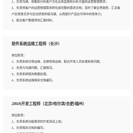
1、负责沟通、收集和分析客户方在业务监管和分析方面的运营管理需求；
4、熟悉OPENCV、HALCON等常用图像处理软件，熟练进行图像处理；
2、负责将客户的运营管理需求转化成完整的需求文档；及时了解业界趋势，汇总客
5、熟悉主流的分类算法、聚类算法和关联分析算法原理，能熟练使用神经网络算法
户反馈意见并与后台研发积极沟通，从而提升产品在市场中的竞争力；
的进行业务建模；
3、配合客户整理项目汇报材料。
6、对OCR领域有深入的研究，熟悉模型调参，压缩和整型化方法；
7、熟悉mysql、oracle、MongoDB、redis等其中一种数据库使用。
岗位要求：
软件系统运维工程师（长沙）
1、3年以上运营或解决方案的工作经验。
2、具备良好的逻辑能力、沟通能力和文字处理能力，能够从海量数据中发现关键特
岗位职责：
征，可独立提出完整的优化方案,并推动方案执行达成结果；熟练使用PPT、
1、负责系统日常运维，支撑现场运维，配合开发人员处理系统问题。
WORD、EXCEL等办公软件；
2、负责与沟通问题，汇报情况。
3、深入理解公司各项AI产品和技术信息；具有较强的文档编写能力，能独立撰写
3、负责系统相关数据处理。
PPT、方案建议书等，面试时需携带个人制作的专业PPT文件进行展示。
4、负责系统运维相关文档编写。
5、负责现场对接客户，沟通事项。
JAVA开发工程师（北京/哈尔滨/合肥/福州）
岗位要求：
1、计算机相关专业本科以上学历，1年以上软件系统运维经验。
岗位职责：
2、精通linux命令。
1、负责系统功能需求的开发测试上线；
3、熟悉oracle、mysql 数据库。
2、负责相关文档的编写；
4、善于沟通，具有良好的团队合作精神和协作能力。