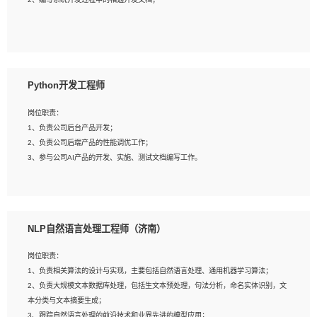
4、有较强的系统需求分析、文档编写能力、沟通能力；
5、具备与多团队合作的经验，良好团队协作精神；
岗位要求：
1、全日制本科及以上学历，计算机相关专业毕业，一年以上前端开发工作经验；
2、熟练掌握HTML、CSS、JavaScript等web相关技术；
Python开发工程师
3、熟悉react/vue/angular任何一种前端框架，熟悉react优先；
4、熟悉webpack配置和git操作；
岗位职责：
5、善于沟通，具有团队意识；
1、负责公司后台产品开发；
2、负责公司后端产品的性能调优工作；
3、参与公司AI产品的开发、实施、测试文档编写工作。
岗位要求:
1、计算机相关专业，本科及以上学历，2年以上后端开发经验，有过运营商项目经
NLP自然语言处理工程师（济南）
验的更佳；
2、熟练python编程语言，熟悉服务端开发流程，熟悉常见的算法和数据结构；
岗位职责：
3、熟悉数据库开发，熟悉Mysql、Oracle、MongoDb数据库应用开发其中一种；
1、负责相关算法的设计与实现，主要包括自然语言处理、通用机器学习算法；
4、熟悉Python Wed框架（Django/Flask...）代码能力优秀，熟悉编码规范和具备
2、负责大规模文本数据库处理，包括生文本预处理，句法分析，命名实体识别，文
良好的文档编写能力）；
本分类与文本摘要生成；
5、沟通表达能力强，具备团队协作能力。
3、跟踪自然语言处理的前沿技术和业界先进的模型应用；