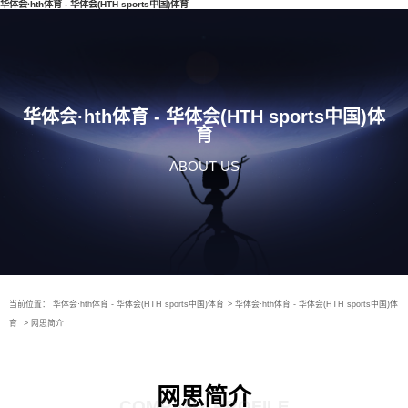
华体会·hth体育 - 华体会(HTH sports中国)体育
华体会·hth体育 - 华体会(HTH sports中国)体
育
ABOUT US
当前位置：
华体会·hth体育 - 华体会(HTH sports中国)体育
>
华体会·hth体育 - 华体会(HTH sports中国)体
育
>
网思简介
网思简介
COMPANY PROFILE