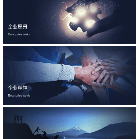
企业愿景
Enterprise vision
企业精神
Enterprise spirit