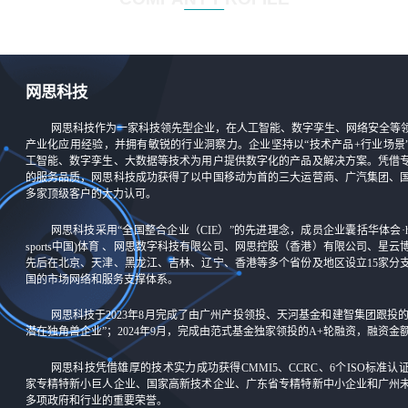
网思科技
网思科技作为一家科技领先型企业，在人工智能、数字孪生、网络安全等
产业化应用经验，并拥有敏锐的行业洞察力。企业坚持以“技术产品+行业场景
工智能、数字孪生、大数据等技术为用户提供数字化的产品及解决方案。凭借
的服务品质，网思科技成功获得了以中国移动为首的三大运营商、广汽集团、
多家顶级客户的大力认可。
网思科技采用“全国整合企业（CIE）”的先进理念，成员企业囊括华体会·hth
sports中国)体育 、网思数字科技有限公司、网思控股（香港）有限公司、星
先后在北京、天津、黑龙江、吉林、辽宁、香港等多个省份及地区设立15家分
国的市场网络和服务支撑体系。
网思科技于2023年8月完成了由广州产投领投、天河基金和建智集团跟投
潜在独角兽企业”；2024年9月，完成由范式基金独家领投的A+轮融资，融资
网思科技凭借雄厚的技术实力成功获得CMMI5、CCRC、6个ISO标准
家专精特新小巨人企业、国家高新技术企业、广东省专精特新中小企业和广州
多项政府和行业的重要荣誉。