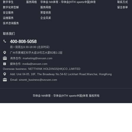
数字孪生
服务网络
华体会·hth体育 - 华体会(HTH sports中国)体育
联系方式
数字化转型解
服务网络
留言表单
安全服务
荣誉资质
运维服务
企业风采
技术咨询服务
联系我们
400-808-5058
周一到周五9:30-18:00 (北京时间）
广州市黄埔区科学大道18号芯大厦B2栋1-2层
商务合作: marketing@sevuon.com
媒体合作: media@sevuon.com
Overseas business: NETTHINK HOLDINGS(HK)CO.,LIMITED
Add: Unit 04-05, 16F, The Broadway No.54-62 Lockhart Road,
Wanchai, HongKong
Email: sinontt_business@sevuon.com
华体会·hth体育 - 华体会(HTH sports中国)体育 版权所有