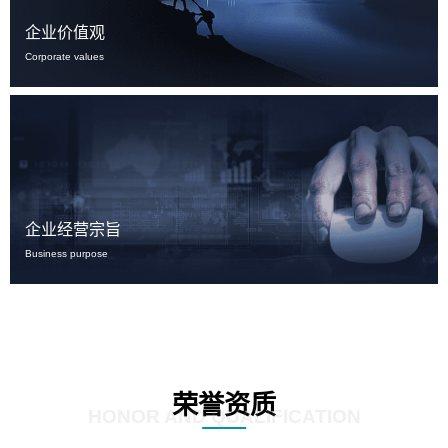
企业价值观
Corporate values
企业经营宗旨
Business purpose
荣誉资质
HONOR AND QUALIFICATION