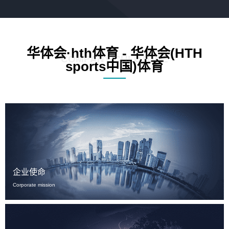
华体会·hth体育 - 华体会(HTH
COMPANY CULUTURE
sports中国)体育
企业使命
Corporate mission