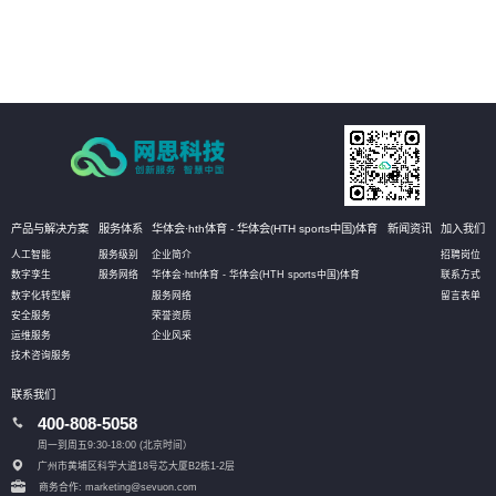
04
精准营销决策：
基于
大量用户数据，为企业提供精准的用户画像和市场洞察，
制定更加精准的营销策略和推广活动，提高营销效果和投资回报率。
产品与解决方案
服务体系
华体会·hth体育 - 华体会(HTH sports中国)体育
新闻资讯
加入我们
人工智能
服务级别
企业简介
招聘岗位
数字孪生
服务网络
华体会·hth体育 - 华体会(HTH sports中国)体育
联系方式
数字化转型解
服务网络
留言表单
安全服务
荣誉资质
运维服务
企业风采
技术咨询服务
联系我们
400-808-5058
周一到周五9:30-18:00 (北京时间）
广州市黄埔区科学大道18号芯大厦B2栋1-2层
商务合作: marketing@sevuon.com